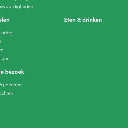
nswaardigheden
elen
Eten
&
drinken
ondag
s
en
y bon
je bezoek
&
parkeren
achten