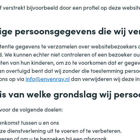
 verstrekt bijvoorbeeld door een profiel op deze websit
lige persoonsgegevens die wij v
ntentie gegevens te verzamelen over websitebezoekers die
 We kunnen echter niet controleren of een bezoeker oud
viteiten van hun kinderen, om zo te voorkomen dat er ge
van overtuigd bent dat wij zonder die toestemming per
ons op via
info@envenray.nl
dan verwijderen wij deze in
sis van welke grondslag wij per
voor de volgende doelen:
enkomst tussen u en ons
e dienstverlening uit te voeren of te verbeteren.
veren of om u te bezoeken bij een afspraak