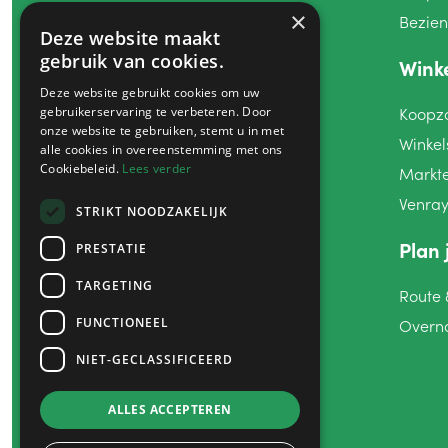
×
Bezie
Deze website maakt
gebruik van cookies.
Wink
Deze website gebruikt cookies om uw
gebruikerservaring te verbeteren. Door
Koopz
onze website te gebruiken, stemt u in met
Winkel
alle cookies in overeenstemming met ons
Cookiebeleid.
Lees verder
Markt
Venra
STRIKT NOODZAKELIJK
Plan 
PRESTATIE
&
Volg ons!
TARGETING
Route
FUNCTIONEEL
Overn
NIET-GECLASSIFICEERD
ALLES ACCEPTEREN