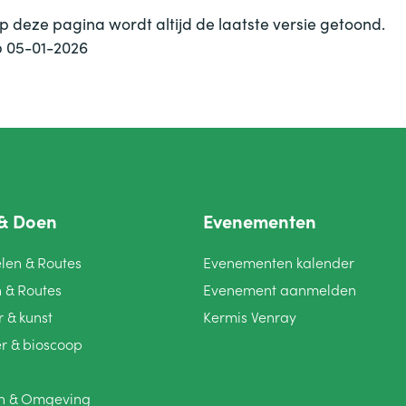
p deze pagina wordt altijd de laatste versie getoond.
op 05-01-2026
&
Doen
Evenementen
len
&
Routes
Evenementen kalender
n
&
Routes
Evenement aanmelden
r
&
kunst
Kermis Venray
er
&
bioscoop
en
&
Omgeving