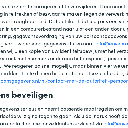
in te zien, te corrigeren of te verwijderen. Daarnaast 
 in te trekken of bezwaar te maken tegen de verwerk
soverdraagbaarheid. Dat betekent dat u bij ons een ver
n in een computerbestand naar u of een ander, door u 
jdering, gegevensoverdraging van uw persoonsgegevens o
ng van uw persoonsgegevens sturen naar
info@envenra
en wij u een kopie van uw identiteitsbewijs met het ver
de strook met nummers onderaan het paspoort), paspo
y. We reageren zo snel mogelijk, maar binnen vier weke
een klacht in te dienen bij de nationale toezichthouder,
ersoonsgegevens.nl/nl/contact-met-de-autoriteit-perso
ns beveiligen
gevens serieus en neemt passende maatregelen om mis
de wijziging tegen te gaan. Als u de indruk heeft dat
dan contact op met onze klantenservice of via
info@enve