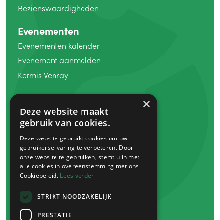
Bezienswaardigheden
Evenementen
Evenementen kalender
Evenement aanmelden
Kermis Venray
Winkelen
×
Deze website maakt
Koopzondag
gebruik van cookies.
Winkels
Deze website gebruikt cookies om uw
Markten
gebruikerservaring te verbeteren. Door
Venray bon
onze website te gebruiken, stemt u in met
alle cookies in overeenstemming met ons
Cookiebeleid.
Lees verder
Eten
&
drinken
Plan je bezoek
STRIKT NOODZAKELIJK
Route
&
parkeren
PRESTATIE