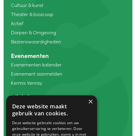
Cultuur
&
kunst
Theater
&
bioscoop
Actief
Dorpen
&
Omgeving
Bezienswaardigheden
Evenementen
Evenementen kalender
Evenement aanmelden
Kermis Venray
Winkelen
×
Koopzondag
Deze website maakt
gebruik van cookies.
Winkels
Deze website gebruikt cookies om uw
Markten
gebruikerservaring te verbeteren. Door
Venray bon
onze website te gebruiken, stemt u in met