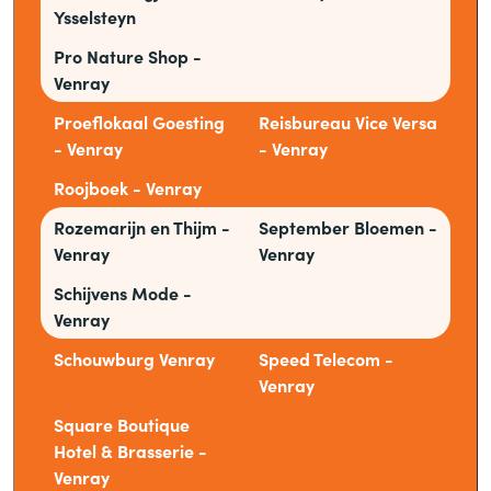
Ysselsteyn
Pro Nature Shop -
Venray
Proeflokaal Goesting
Reisbureau Vice Versa
- Venray
- Venray
Roojboek - Venray
Rozemarijn en Thijm -
September Bloemen -
Venray
Venray
Schijvens Mode -
Venray
Schouwburg Venray
Speed Telecom -
Venray
Square Boutique
Hotel
&
Brasserie -
Venray