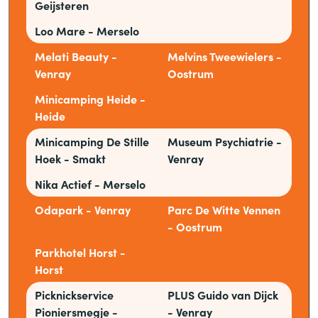
Geijsteren
Loo Mare - Merselo
Melati Beauty -
Melvins Tweewielers -
Venray
Oostrum
Minicamping Heide -
Heide
Minicamping De Stille
Museum Psychiatrie -
Hoek - Smakt
Venray
Nika Actief - Merselo
Odapark - Venray
Parc De Witte Vennen
- Oostrum
Parkhotel Horst -
Horst
Picknickservice
PLUS Guido van Dijck
Pioniersmegje -
- Venray