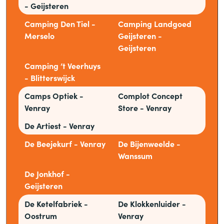
- Geijsteren
Camping Den Tiel -
Camping Landgoed
Merselo
Geijsteren -
Geijsteren
Camping ’t Veerhuys
- Blitterswijck
Camps Optiek -
Complot Concept
Venray
Store - Venray
De Artiest - Venray
De Beejekurf - Venray
De Bijenweelde -
Wanssum
De Jonkhof -
Geijsteren
De Ketelfabriek -
De Klokkenluider -
Oostrum
Venray