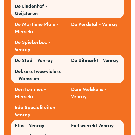
De Lindenhof -
Geijsteren
De Martiene Plats -
De Perdstal - Venray
Merselo
De Spiekerbox -
Venray
De Stad - Venray
De Uitmarkt - Venray
Dekkers Tweewielers
- Wanssum
Den Tommes -
Dom Melskens -
Merselo
Venray
Eda Specialiteiten -
Venray
Etos - Venray
Fietswereld Venray