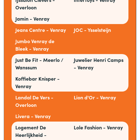
Overloon
Jamin - Venray
Jeans Centre - Venray
JOC - Ysselsteijn
Jumbo Venray de
Bleek - Venray
Just Be Fit - Meerlo /
Juwelier Henri Camps
Wanssum
- Venray
Koffiebar Knisper -
Venray
Landal De Vers -
Lion d'Or - Venray
Overloon
Livera - Venray
Logement De
Lole Fashion - Venray
Heerlijkheid -