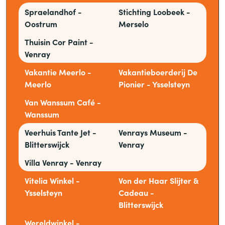
Spraelandhof -
Stichting Loobeek -
Oostrum
Merselo
Thuisin Cor Paint -
Venray
Vakantie Meerlo -
Vakantieboerderij De
Meerlo
Pionier - Ysselsteyn
Van Wanssum Café -
Wanssum
Veerhuis Tante Jet -
Venrays Museum -
Blitterswijck
Venray
Villa Venray - Venray
Vitelia Winkel -
Von der Haar Slijter
&
Ysselsteyn
Cadeau -
Blitterswijck
Wereldwinkel -