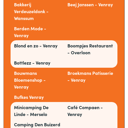
Bakkerij
Beej Janssen - Venray
Verdeuzeldonk -
Wanssum
Berden Mode -
Venray
Blond en zo - Venray
Boompjes Restaurant
- Overloon
Bottlezz - Venray
Bouwmans
Broekmans Patisserie
Bloemenshop -
- Venray
Venray
Bufkes Venray
Minicamping De
Café Compaen -
Linde - Merselo
Venray
Camping Den Buizerd