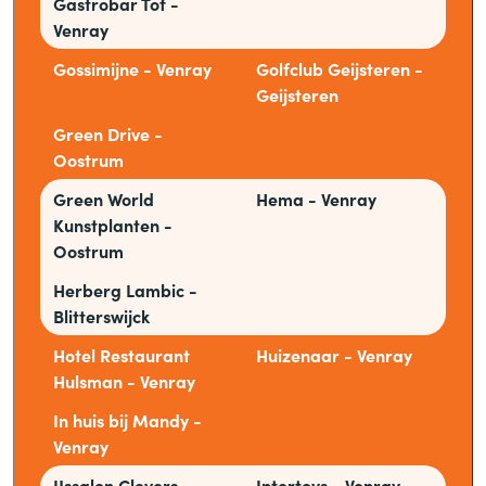
Gastrobar Tof -
Venray
Gossimijne - Venray
Golfclub Geijsteren -
Geijsteren
Green Drive -
Oostrum
Green World
Hema - Venray
Kunstplanten -
Oostrum
Herberg Lambic -
Blitterswijck
Hotel Restaurant
Huizenaar - Venray
Hulsman - Venray
In huis bij Mandy -
Venray
IJssalon Clevers -
Intertoys - Venray