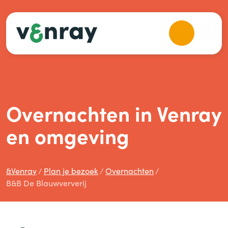
Overnachten in Venray
en omgeving
&
Venray
Plan je bezoek
Overnachten
B
&
B De Blauwververij