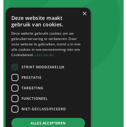
Winkelen
×
Deze website maakt
Koopzondag
gebruik van cookies.
Winkels
Deze website gebruikt cookies om uw
Markten
gebruikerservaring te verbeteren. Door
Venray bon
onze website te gebruiken, stemt u in met
alle cookies in overeenstemming met ons
Cookiebeleid.
Lees verder
Eten
&
drinken
Plan je bezoek
STRIKT NOODZAKELIJK
Route
&
parkeren
PRESTATIE
Overnachten
TARGETING
Heb je een vraag?
FUNCTIONEEL
NIET-GECLASSIFICEERD
© 2026 -
&
Venray
ALLES ACCEPTEREN