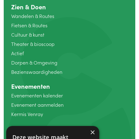
Zien
&
Doen
Wandelen
&
Routes
Fietsen
&
Routes
Cultuur
&
kunst
Theater
&
bioscoop
Actief
Dorpen
&
Omgeving
Bezienswaardigheden
Evenementen
Evenementen kalender
Evenement aanmelden
Kermis Venray
Winkelen
×
Deze website maakt
Koopzondag