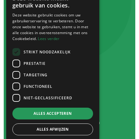
gebruik van cookies.
Winkels
Deze website gebruikt cookies om uw
Markten
gebruikerservaring te verbeteren. Door
Venray bon
onze website te gebruiken, stemt u in met
alle cookies in overeenstemming met ons
Cookiebeleid.
Lees verder
Eten
&
drinken
Plan je bezoek
STRIKT NOODZAKELIJK
Route
&
parkeren
PRESTATIE
Overnachten
TARGETING
Heb je een vraag?
FUNCTIONEEL
NIET-GECLASSIFICEERD
© 2026 -
&
Venray
ALLES ACCEPTEREN
Algemene voorwaarden
Privacy Policy
ALLES AFWIJZEN