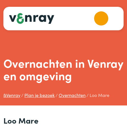
Overnachten in Venray
en omgeving
&
Venray
Plan je bezoek
Overnachten
Loo Mare
Loo Mare