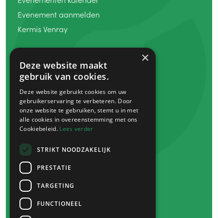
Evenement aanmelden
Kermis Venray
Winkelen
×
Deze website maakt
Koopzondag
gebruik van cookies.
Winkels
Deze website gebruikt cookies om uw
Markten
gebruikerservaring te verbeteren. Door
Venray bon
onze website te gebruiken, stemt u in met
alle cookies in overeenstemming met ons
Cookiebeleid.
Lees verder
Eten
&
drinken
Plan je bezoek
STRIKT NOODZAKELIJK
Route
&
parkeren
PRESTATIE
Overnachten
TARGETING
Heb je een vraag?
FUNCTIONEEL