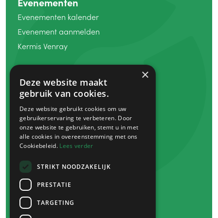
Evenementen
Evenementen kalender
Evenement aanmelden
Kermis Venray
Winkelen
×
Deze website maakt
Koopzondag
gebruik van cookies.
Winkels
Deze website gebruikt cookies om uw
Markten
gebruikerservaring te verbeteren. Door
Venray bon
onze website te gebruiken, stemt u in met
alle cookies in overeenstemming met ons
Cookiebeleid.
Lees verder
Eten
&
drinken
Plan je bezoek
STRIKT NOODZAKELIJK
Route
&
parkeren
PRESTATIE
Overnachten
TARGETING