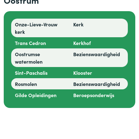
Oostrum
Onze-Lieve-Vrouw
Kerk
kerk
Trans Cedron
Kerkhof
Oostrumse
Bezienswaardigheid
watermolen
Sint-Paschalis
Klooster
Rosmolen
Bezienswaardigheid
Gilde Opleidingen
Beroepsonderwijs
Dorpse gezelligheid
tussen bos, beek en